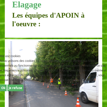
Elagage
Les équipes d'APOIN à
l'oeuvre :
We use cookies
Nous utilisons des cookies sur notre site web. Certains d’entre eux sont
essentiels au fonctionnement du site et d’autres nous aident à améliorer ce site
et l’expérience utilisateur (cookies traceurs). Vous pouvez décider vous-même si
vous autorisez ou non ces cookies. Merci de noter que, si vous les rejetez, vous
risquez de ne pas pouvoir utiliser l’ensemble des fonctionnalités du site.
Ok
Je refuse